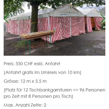
Previous
Ne
Preis: 550 CHF exkl. Anfahrt
(Anfahrt gratis im Umkreis von 10 km)
Grösse: 12 m x 5.5 m
(Platz für 12 Tischbankgarnituren => 96 Personen
pro Zelt mit 8 Personen pro Tisch)
Max. Anzahl Zelte: 2