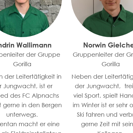
ndrin Wallimann
Norwin Gielch
penleiter der Gruppe
Gruppenleiter der G
Gorilla
Gorilla
der Leitertätigkeit in
Neben der Leitertätig
r Jungwacht, ist er
der Jungwacht, trei
lied des FC Alpnachs
viel Sport, spielt Han
st gerne in den Bergen
im Winter ist er sehr 
unterwegs.
Ski fahren und verb
ntan macht er eine
gerne Zeit mit sei