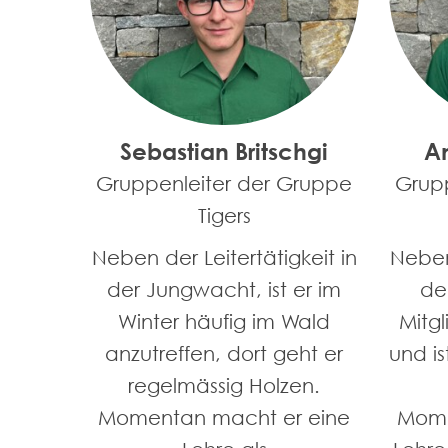
Sebastian Britschgi
A
Gruppenleiter der Gruppe
Grup
Tigers
Neben der Leitertätigkeit in
Neben 
der Jungwacht, ist er im
de
Winter häufig im Wald
Mitg
anzutreffen, dort geht er
und i
regelmässig Holzen.
Momentan macht er eine
Mome