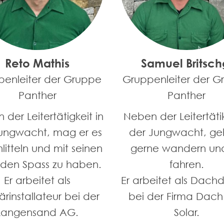
Reto Mathis
Samuel Britsch
penleiter der Gruppe
Gruppenleiter der G
Panther
Panther
der Leitertätigkeit in
Neben der Leitertätik
ungwacht, mag er es
der Jungwacht, geh
hlitteln und mit seinen
gerne wandern und
nden Spass zu haben.
fahren.
Er arbeitet als
Er arbeitet als Dach
ärinstallateur bei der
bei der Firma Dach
Langensand AG.
Solar.