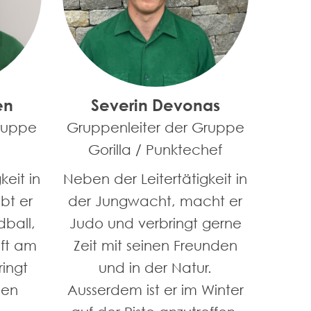
en
Severin Devonas
ruppe
Gruppenleiter der Gruppe
Gorilla / Punktechef
keit in
Neben der Leitertätigkeit in
bt er
der Jungwacht, macht er
dball,
Judo und verbringt gerne
oft am
Zeit mit seinen Freunden
ringt
und in der Natur.
nen
Ausserdem ist er im Winter