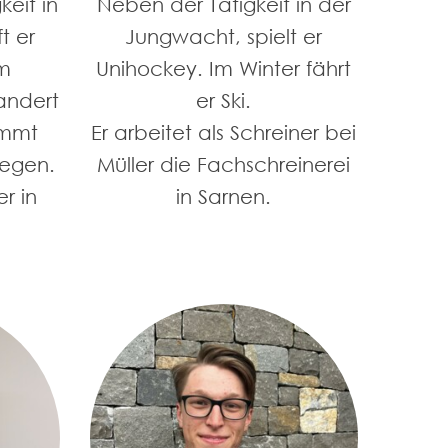
keit in
Neben der Tätigkeit in der
t er
Jungwacht, spielt er
m
Unihockey. Im Winter fährt
andert
er Ski.
immt
Er arbeitet als Schreiner bei
legen.
Müller die Fachschreinerei
er in
in Sarnen.