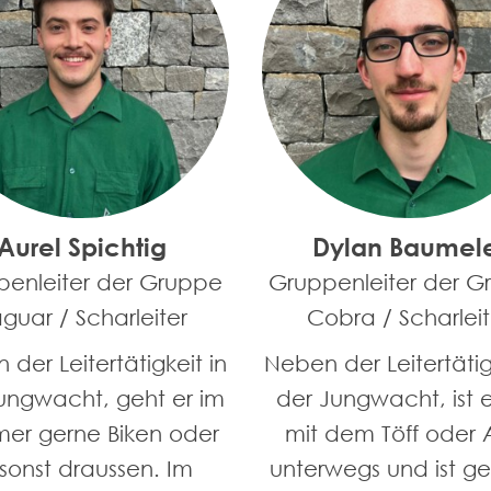
Aurel Spichtig
Dylan Baumel
penleiter der Gruppe
Gruppenleiter der G
guar / Scharleiter
Cobra / Scharleit
der Leitertätigkeit in
Neben der Leitertätig
ungwacht, geht er im
der Jungwacht, ist e
er gerne Biken oder
mit dem Töff oder 
t sonst draussen. Im
unterwegs und ist ge